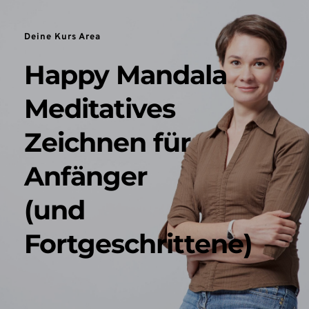
Deine Kurs Area
Happy Mandala
Meditatives 
Zeichnen für 
Anfänger
(und 
Fortgeschrittene)